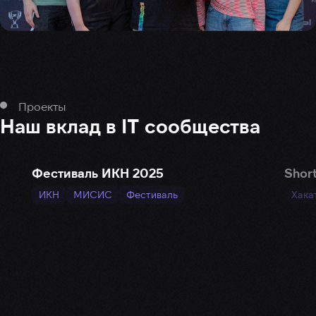
Проекты
Наш вклад в IT сообщества
ShortHack
Ш
Хакатон