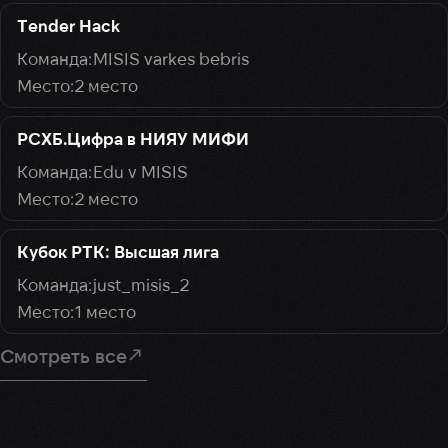
Tender Hack
MISIS varkes bebris
2 место
РСХБ.Цифра в НИЯУ МИФИ
Edu v MISIS
2 место
Кубок РТК: Высшая лига
just_misis_2
1 место
Смотреть все