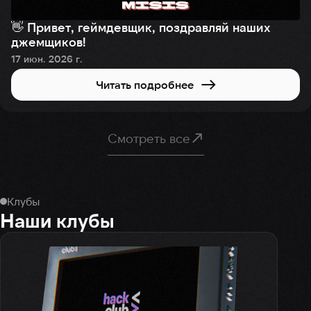
👋 Привет, геймдевщик, поздравляй наших
джемщиков!
17 июн. 2026 г.
Читать подробнее
Смотреть все
Клубы
Наши клубы
Д
Ди
сту
опы